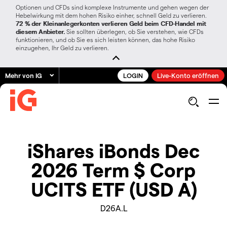
Optionen und CFDs sind komplexe Instrumente und gehen wegen der
Hebelwirkung mit dem hohen Risiko einher, schnell Geld zu verlieren.
72 % der Kleinanlegerkonten verlieren Geld beim CFD-Handel mit
diesem Anbieter.
Sie sollten überlegen, ob Sie verstehen, wie CFDs
funktionieren, und ob Sie es sich leisten können, das hohe Risiko
einzugehen, Ihr Geld zu verlieren.
Mehr von IG
LOGIN
Live-Konto eröffnen
iShares iBonds Dec
2026 Term $ Corp
UCITS ETF (USD A)
D26A.L