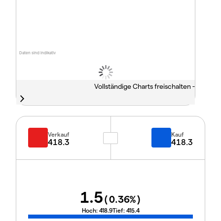
Daten sind indikativ
Vollständige Charts freischalten -
Verkauf
Kauf
418.3
418.3
1.5
(
0.36
%)
Hoch:
418.9
Tief:
415.4