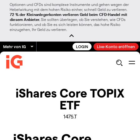
Optionen und CFDs sind komplexe Instrumente und gehen wegen der
Hebelwirkung mit dem hohen Risiko einher, schnell Geld zu verlieren.
72 % der Kleinanlegerkonten verlieren Geld beim CFD-Handel mit
diesem Anbieter.
Sie sollten überlegen, ob Sie verstehen, wie CFDs
funktionieren, und ob Sie es sich leisten können, das hohe Risiko
einzugehen, Ihr Geld zu verlieren.
Mehr von IG
LOGIN
Live-Konto eröffnen
iShares Core TOPIX
ETF
1475.T
iShares Core