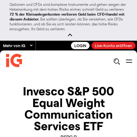
Optionen und CFDs sind komplexe Instrumente und gehen wegen der
Hebelwirkung mit dem hohen Risiko einher, schnell Geld zu verlieren.
72 % der Kleinanlegerkonten verlieren Geld beim CFD-Handel mit
diesem Anbieter.
Sie sollten überlegen, ob Sie verstehen, wie CFDs
funktionieren, und ob Sie es sich leisten können, das hohe Risiko
einzugehen, Ihr Geld zu verlieren.
Mehr von IG
LOGIN
Live-Konto eröffnen
Invesco S&P 500
Equal Weight
Communication
Services ETF