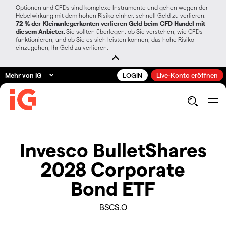
Optionen und CFDs sind komplexe Instrumente und gehen wegen der
Hebelwirkung mit dem hohen Risiko einher, schnell Geld zu verlieren.
72 % der Kleinanlegerkonten verlieren Geld beim CFD-Handel mit
diesem Anbieter.
Sie sollten überlegen, ob Sie verstehen, wie CFDs
funktionieren, und ob Sie es sich leisten können, das hohe Risiko
einzugehen, Ihr Geld zu verlieren.
Mehr von IG
LOGIN
Live-Konto eröffnen
Invesco BulletShares
2028 Corporate
Bond ETF
BSCS.O