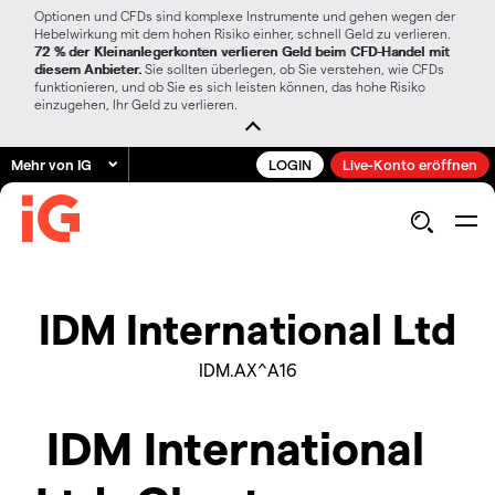
Optionen und CFDs sind komplexe Instrumente und gehen wegen der
Hebelwirkung mit dem hohen Risiko einher, schnell Geld zu verlieren.
72 % der Kleinanlegerkonten verlieren Geld beim CFD-Handel mit
diesem Anbieter.
Sie sollten überlegen, ob Sie verstehen, wie CFDs
funktionieren, und ob Sie es sich leisten können, das hohe Risiko
einzugehen, Ihr Geld zu verlieren.
Mehr von IG
LOGIN
Live-Konto eröffnen
IDM International Ltd
IDM.AX^A16
IDM International