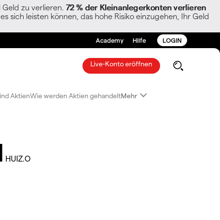
Geld zu verlieren.
72 % der Kleinanlegerkonten verlieren
es sich leisten können, das hohe Risiko einzugehen, Ihr Geld
Academy
Hilfe
LOGIN
Live-Konto eröffnen
ind Aktien
Wie werden Aktien gehandelt
Mehr
d
HUIZ.O