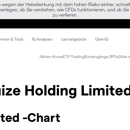
egen der Hebelwirkung mit dem hohen Risiko einher, schnell 
berlegen, ob Sie verstehen, wie CFDs funktionieren, und ob Sie 
zu verlieren.
ormen & Tools
IG Analysen
Lernangebote
Über IG
Aktien-Kurse
ETF-Trading
Börsengänge (IPOs)
Was s
ize Holding Limite
ted -Chart