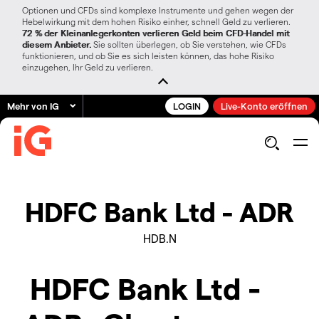
Optionen und CFDs sind komplexe Instrumente und gehen wegen der
Hebelwirkung mit dem hohen Risiko einher, schnell Geld zu verlieren.
72 % der Kleinanlegerkonten verlieren Geld beim CFD-Handel mit
diesem Anbieter.
Sie sollten überlegen, ob Sie verstehen, wie CFDs
funktionieren, und ob Sie es sich leisten können, das hohe Risiko
einzugehen, Ihr Geld zu verlieren.
Mehr von IG
LOGIN
Live-Konto eröffnen
HDFC Bank Ltd - ADR
HDB.N
HDFC Bank Ltd -