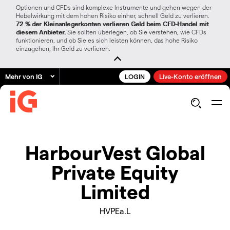
Optionen und CFDs sind komplexe Instrumente und gehen wegen der
Hebelwirkung mit dem hohen Risiko einher, schnell Geld zu verlieren.
72 % der Kleinanlegerkonten verlieren Geld beim CFD-Handel mit
diesem Anbieter.
Sie sollten überlegen, ob Sie verstehen, wie CFDs
funktionieren, und ob Sie es sich leisten können, das hohe Risiko
einzugehen, Ihr Geld zu verlieren.
Mehr von IG
LOGIN
Live-Konto eröffnen
HarbourVest Global
Private Equity
Limited
HVPEa.L