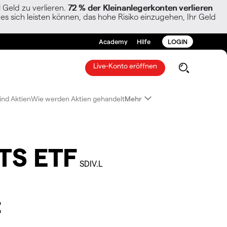
Geld zu verlieren.
72 % der Kleinanlegerkonten verlieren
es sich leisten können, das hohe Risiko einzugehen, Ihr Geld
Academy
Hilfe
LOGIN
Live-Konto eröffnen
ind Aktien
Wie werden Aktien gehandelt
Mehr
ITS ETF
SDIV.L
t