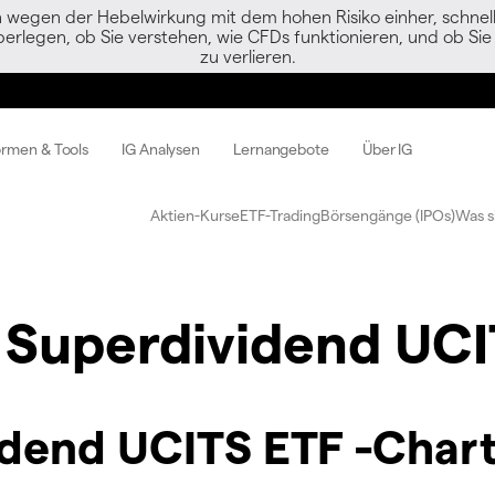
egen der Hebelwirkung mit dem hohen Risiko einher, schnell 
berlegen, ob Sie verstehen, wie CFDs funktionieren, und ob Sie 
zu verlieren.
ormen & Tools
IG Analysen
Lernangebote
Über IG
Aktien-Kurse
ETF-Trading
Börsengänge (IPOs)
Was s
 Superdividend UC
idend UCITS ETF -Char