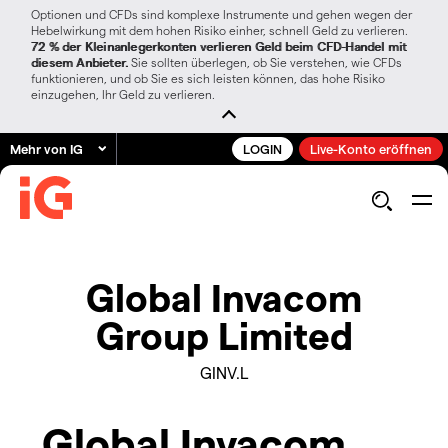
Optionen und CFDs sind komplexe Instrumente und gehen wegen der
Hebelwirkung mit dem hohen Risiko einher, schnell Geld zu verlieren.
72 % der Kleinanlegerkonten verlieren Geld beim CFD-Handel mit
diesem Anbieter.
Sie sollten überlegen, ob Sie verstehen, wie CFDs
funktionieren, und ob Sie es sich leisten können, das hohe Risiko
einzugehen, Ihr Geld zu verlieren.
Mehr von IG
LOGIN
Live-Konto eröffnen
Global Invacom
Group Limited
GINV.L
Global Invacom