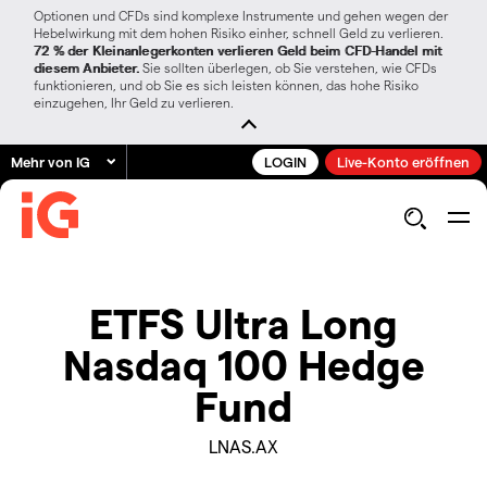
Optionen und CFDs sind komplexe Instrumente und gehen wegen der
Hebelwirkung mit dem hohen Risiko einher, schnell Geld zu verlieren.
72 % der Kleinanlegerkonten verlieren Geld beim CFD-Handel mit
diesem Anbieter.
Sie sollten überlegen, ob Sie verstehen, wie CFDs
funktionieren, und ob Sie es sich leisten können, das hohe Risiko
einzugehen, Ihr Geld zu verlieren.
Mehr von IG
LOGIN
Live-Konto eröffnen
ETFS Ultra Long
Nasdaq 100 Hedge
Fund
LNAS.AX