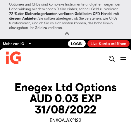
Optionen und CFDs sind komplexe Instrumente und gehen wegen der
Hebelwirkung mit dem hohen Risiko einher, schnell Geld zu verlieren.
72 % der Kleinanlegerkonten verlieren Geld beim CFD-Handel mit
diesem Anbieter.
Sie sollten überlegen, ob Sie verstehen, wie CFDs
funktionieren, und ob Sie es sich leisten können, das hohe Risiko
einzugehen, Ihr Geld zu verlieren.
Mehr von IG
LOGIN
Live-Konto eröffnen
Enegex Ltd Options
AUD 0.03 EXP
31/08/2022
ENXOA.AX^I22