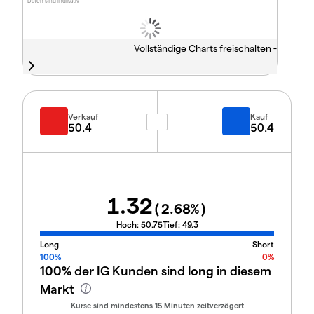
Daten sind indikativ
Vollständige Charts freischalten -
Verkauf
Kauf
50.4
50.4
1.32
(
2.68
%)
Hoch:
50.75
Tief:
49.3
Long
Short
100%
0%
100%
der IG Kunden sind
long
in diesem
Markt
Kurse sind mindestens 15 Minuten zeitverzögert