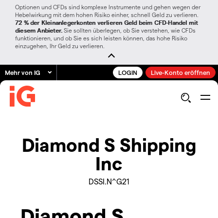
Optionen und CFDs sind komplexe Instrumente und gehen wegen der
Hebelwirkung mit dem hohen Risiko einher, schnell Geld zu verlieren.
72 % der Kleinanlegerkonten verlieren Geld beim CFD-Handel mit
diesem Anbieter.
Sie sollten überlegen, ob Sie verstehen, wie CFDs
funktionieren, und ob Sie es sich leisten können, das hohe Risiko
einzugehen, Ihr Geld zu verlieren.
Mehr von IG
LOGIN
Live-Konto eröffnen
Diamond S Shipping
Inc
DSSI.N^G21
Diamond S