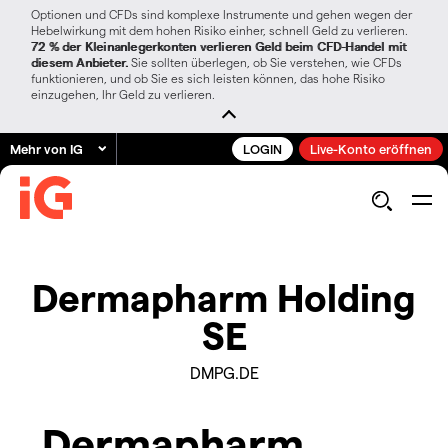
Optionen und CFDs sind komplexe Instrumente und gehen wegen der
Hebelwirkung mit dem hohen Risiko einher, schnell Geld zu verlieren.
72 % der Kleinanlegerkonten verlieren Geld beim CFD-Handel mit
diesem Anbieter.
Sie sollten überlegen, ob Sie verstehen, wie CFDs
funktionieren, und ob Sie es sich leisten können, das hohe Risiko
einzugehen, Ihr Geld zu verlieren.
Mehr von IG
LOGIN
Live-Konto eröffnen
Dermapharm Holding
SE
DMPG.DE
Dermapharm