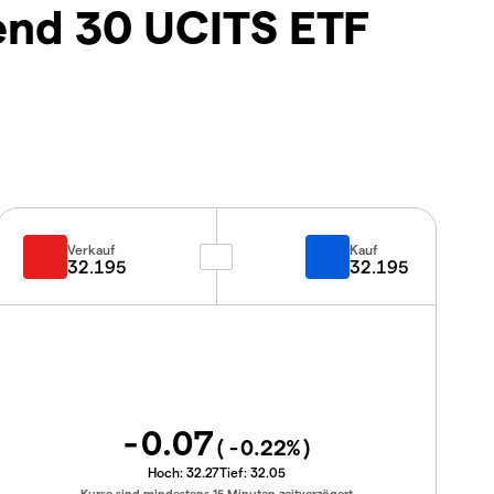
end 30 UCITS ETF
Verkauf
Kauf
32.195
32.195
-0.07
(
-0.22
%)
Hoch:
32.27
Tief:
32.05
Kurse sind mindestens 15 Minuten zeitverzögert