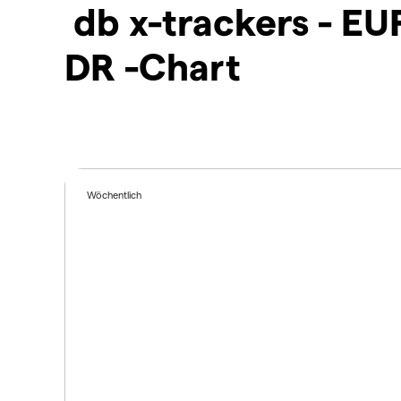
db x-trackers - E
DR -Chart
Wöchentlich