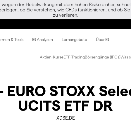
egen der Hebelwirkung mit dem hohen Risiko einher, schnell 
berlegen, ob Sie verstehen, wie CFDs funktionieren, und ob Sie 
zu verlieren.
ormen & Tools
IG Analysen
Lernangebote
Über IG
Aktien-Kurse
ETF-Trading
Börsengänge (IPOs)
Was s
 - EURO STOXX Sele
UCITS ETF DR
XD3E.DE