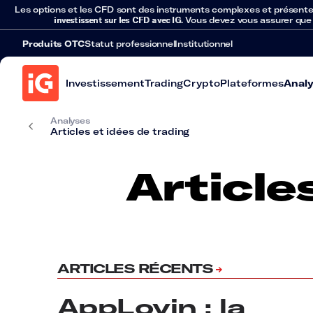
Les options et les CFD sont des instruments complexes et présentent 
investissent sur les CFD avec IG
. Vous devez vous assurer que
Produits OTC
Statut professionnel
Institutionnel
Investissement
Trading
Crypto
Plateformes
Anal
Analyses
Articles et idées de trading
Article
ARTICLES RÉCENTS
AppLovin : la