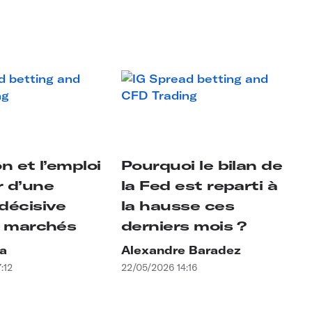
on et l’emploi
Pourquoi le bilan de
 d’une
la Fed est reparti à
décisive
la hausse ces
s marchés
derniers mois ?
la
Alexandre Baradez
:12
22/05/2026 14:16