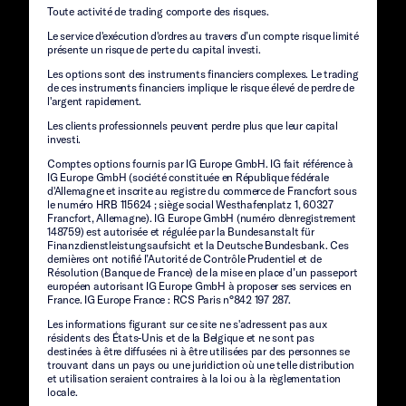
Toute activité de trading comporte des risques.
Le service d'exécution d'ordres au travers d’un compte risque limité
présente un risque de perte du capital investi.
Les options sont des instruments financiers complexes. Le trading
de ces instruments financiers implique le risque élevé de perdre de
l'argent rapidement.
Les clients professionnels peuvent perdre plus que leur capital
investi.
Comptes options fournis par IG Europe GmbH. IG fait référence à
IG Europe GmbH (société constituée en République fédérale
d'Allemagne et inscrite au registre du commerce de Francfort sous
le numéro HRB 115624 ; siège social Westhafenplatz 1, 60327
Francfort, Allemagne). IG Europe GmbH (numéro d'enregistrement
148759) est autorisée et régulée par la Bundesanstalt für
Finanzdienstleistungsaufsicht et la Deutsche Bundesbank. Ces
dernières ont notifié l’Autorité de Contrôle Prudentiel et de
Résolution (Banque de France) de la mise en place d’un passeport
européen autorisant IG Europe GmbH à proposer ses services en
France. IG Europe France : RCS Paris n°842 197 287.
Les informations figurant sur ce site ne s'adressent pas aux
résidents des États-Unis et de la Belgique et ne sont pas
destinées à être diffusées ni à être utilisées par des personnes se
trouvant dans un pays ou une juridiction où une telle distribution
et utilisation seraient contraires à la loi ou à la règlementation
locale.