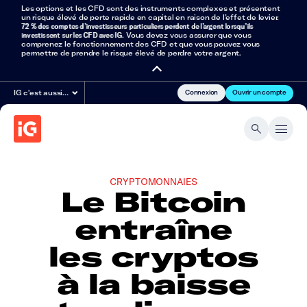
Les options et les CFD sont des instruments complexes et présentent
un risque élevé de perte rapide en capital en raison de l’effet de levier.
72 % des comptes d’investisseurs particuliers perdent de l’argent lorsqu’ils
investissent sur les CFD avec IG
. Vous devez vous assurer que vous
comprenez le fonctionnement des CFD et que vous pouvez vous
permettre de prendre le risque élevé de perdre votre argent.
Connexion
Ouvrir un compte
IG c'est aussi…
CRYPTOMONNAIES
Le Bitcoin
entraîne
les cryptos
à la baisse