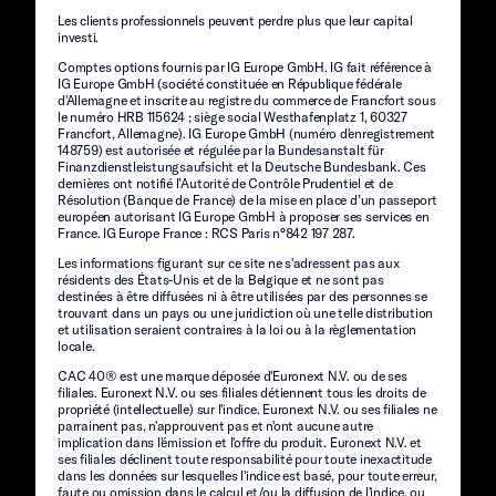
Les clients professionnels peuvent perdre plus que leur capital
investi.
Comptes options fournis par IG Europe GmbH. IG fait référence à
IG Europe GmbH (société constituée en République fédérale
d'Allemagne et inscrite au registre du commerce de Francfort sous
le numéro HRB 115624 ; siège social Westhafenplatz 1, 60327
Francfort, Allemagne). IG Europe GmbH (numéro d'enregistrement
148759) est autorisée et régulée par la Bundesanstalt für
Finanzdienstleistungsaufsicht et la Deutsche Bundesbank. Ces
dernières ont notifié l’Autorité de Contrôle Prudentiel et de
Résolution (Banque de France) de la mise en place d’un passeport
européen autorisant IG Europe GmbH à proposer ses services en
France. IG Europe France : RCS Paris n°842 197 287.
Les informations figurant sur ce site ne s'adressent pas aux
résidents des États-Unis et de la Belgique et ne sont pas
destinées à être diffusées ni à être utilisées par des personnes se
trouvant dans un pays ou une juridiction où une telle distribution
et utilisation seraient contraires à la loi ou à la règlementation
locale.
CAC 40® est une marque déposée d'Euronext N.V. ou de ses
filiales. Euronext N.V. ou ses filiales détiennent tous les droits de
propriété (intellectuelle) sur l'indice. Euronext N.V. ou ses filiales ne
parrainent pas, n'approuvent pas et n'ont aucune autre
implication dans l'émission et l'offre du produit. Euronext N.V. et
ses filiales déclinent toute responsabilité pour toute inexactitude
dans les données sur lesquelles l'indice est basé, pour toute erreur,
faute ou omission dans le calcul et/ou la diffusion de l'indice, ou