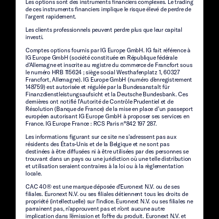
Les options sont des instruments financiers complexes. Le trading
de ces instruments financiers implique le risque élevé de perdre de
l'argent rapidement.
Les clients professionnels peuvent perdre plus que leur capital
investi.
Comptes options fournis par IG Europe GmbH. IG fait référence à
IG Europe GmbH (société constituée en République fédérale
d'Allemagne et inscrite au registre du commerce de Francfort sous
le numéro HRB 115624 ; siège social Westhafenplatz 1, 60327
Francfort, Allemagne). IG Europe GmbH (numéro d'enregistrement
148759) est autorisée et régulée par la Bundesanstalt für
Finanzdienstleistungsaufsicht et la Deutsche Bundesbank. Ces
dernières ont notifié l’Autorité de Contrôle Prudentiel et de
Résolution (Banque de France) de la mise en place d’un passeport
européen autorisant IG Europe GmbH à proposer ses services en
France. IG Europe France : RCS Paris n°842 197 287.
Les informations figurant sur ce site ne s'adressent pas aux
résidents des États-Unis et de la Belgique et ne sont pas
destinées à être diffusées ni à être utilisées par des personnes se
trouvant dans un pays ou une juridiction où une telle distribution
et utilisation seraient contraires à la loi ou à la règlementation
locale.
CAC 40® est une marque déposée d'Euronext N.V. ou de ses
filiales. Euronext N.V. ou ses filiales détiennent tous les droits de
propriété (intellectuelle) sur l'indice. Euronext N.V. ou ses filiales ne
parrainent pas, n'approuvent pas et n'ont aucune autre
implication dans l'émission et l'offre du produit. Euronext N.V. et