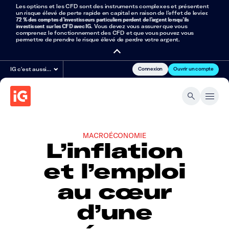
Les options et les CFD sont des instruments complexes et présentent
un risque élevé de perte rapide en capital en raison de l’effet de levier.
72 % des comptes d’investisseurs particuliers perdent de l’argent lorsqu’ils
investissent sur les CFD avec IG
. Vous devez vous assurer que vous
comprenez le fonctionnement des CFD et que vous pouvez vous
permettre de prendre le risque élevé de perdre votre argent.
Connexion
Ouvrir un compte
IG c'est aussi…
MACROÉCONOMIE
L’inflation
et l’emploi
au cœur
d’une