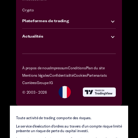
Crypto
Plateformes de trading
Actualités
À propos de nous
Impressum
Conditions
Plan du site
Mentions légales
Confidentialité
Cookies
Partenariats
Carrières
Groupe IG
© 2003 -
2026
Toute activité de trading comporte des risques.
Le service d'exécution d'ordres au travers d’un compte risque limité
présente un risque de perte du capital investi.