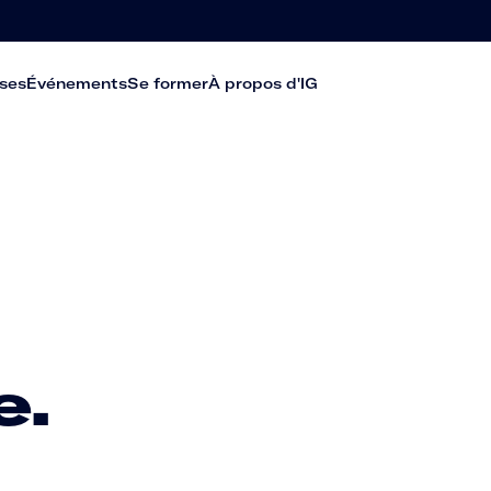
ses
Événements
Se former
À propos d'IG
e.