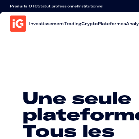
Produits OTC
Statut professionnel
Institutionnel
Investissement
Trading
Crypto
Plateformes
Analy
Une seule
plateform
Tous les