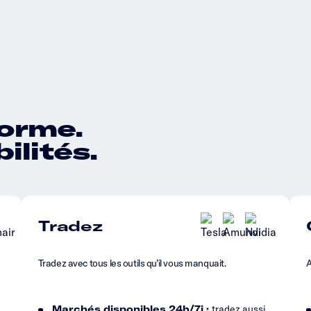
forme.
ilités.
Tradez
Tradez avec tous les outils qu’il vous manquait.
A
Marchés disponibles 24h/7j :
tradez aussi