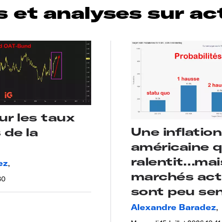
 et analyses sur ac
ur les taux
Une inflation
 de la
américaine q
ralentit…mai
ez
,
marchés acti
30
sont peu sen
Alexandre Baradez
,