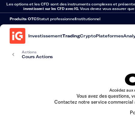
Les options et les CFD sont des instruments complexes et présentent 
investissent sur les CFD avec IG
. Vous devez vous assurer que
Produits OTC
Statut professionnel
Institutionnel
Investissement
Trading
Crypto
Plateformes
Anal
Actions
Cours Actions
Accédez aux d
Vous avez des questions, v
Contactez notre service commercial
Po