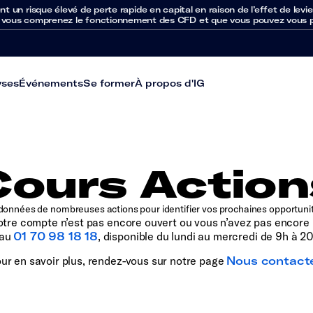
un risque élevé de perte rapide en capital en raison de l’effet de levie
 vous comprenez le fonctionnement des CFD et que vous pouvez vous per
yses
Événements
Se former
À propos d'IG
Cours Action
onnées de nombreuses actions pour identifier vos prochaines opportunit
otre compte n’est pas encore ouvert ou vous n’avez pas encore 
 au
01 70 98 18 18
, disponible du lundi au mercredi de 9h à 20
ur en savoir plus, rendez-vous sur notre page
Nous contact