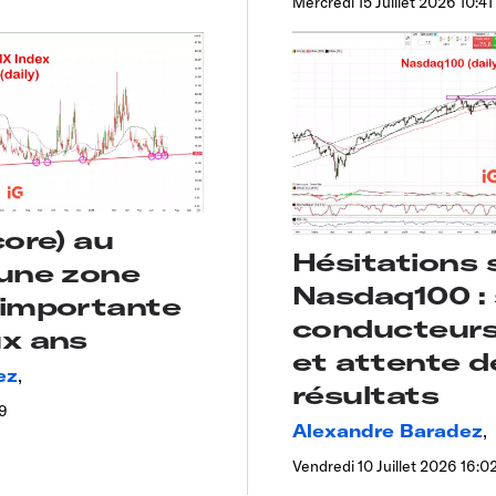
Mercredi 15 Juillet 2026 10:41
core) au
Hésitations s
’une zone
Nasdaq100 :
 importante
conducteurs,
ux ans
et attente d
ez
,
résultats
09
Alexandre Baradez
,
Vendredi 10 Juillet 2026 16:0