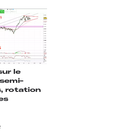
ur le
 semi-
 rotation
es
2