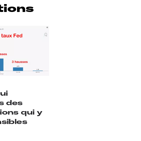
tions
ui
s des
ons qui y
sibles