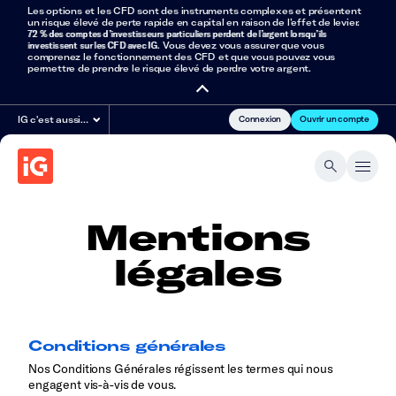
Les options et les CFD sont des instruments complexes et présentent
un risque élevé de perte rapide en capital en raison de l’effet de levier.
72 % des comptes d’investisseurs particuliers perdent de l’argent lorsqu’ils
investissent sur les CFD avec IG
. Vous devez vous assurer que vous
comprenez le fonctionnement des CFD et que vous pouvez vous
permettre de prendre le risque élevé de perdre votre argent.
Connexion
Ouvrir un compte
IG c'est aussi…
Mentions
légales
Conditions générales
Nos Conditions Générales régissent les termes qui nous
engagent vis-à-vis de vous.