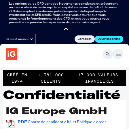
Les options et les CFD sont des instruments complexes et présentent
un risque élevé de perte rapide en capital en raison de l’effet de levier.
72 % des comptes d’investisseurs particuliers perdent de l’argent lorsqu’ils
investissent sur les CFD avec IG
. Vous devez vous assurer que vous
comprenez le fonctionnement des CFD et que vous pouvez vous
permettre de prendre le risque élevé de perdre votre argent.
Connexion
Ouvrir un compte
IG c'est aussi…
CRÉÉ EN
+ 381 000
17 000 VALEURS
1974
CLIENTS
FINANCIÈRES
Confidentialité
IG Europe GmbH
PDF
Charte de confidentialité et Politique d'accès