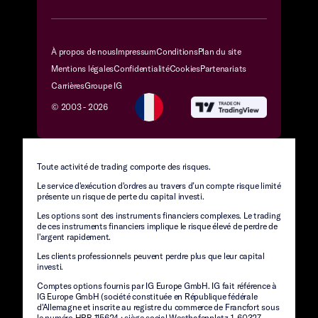
À propos de nous
Impressum
Conditions
Plan du site
Mentions légales
Confidentialité
Cookies
Partenariats
Carrières
Groupe IG
© 2003 -
2026
Toute activité de trading comporte des risques.
Le service d'exécution d'ordres au travers d’un compte risque limité
présente un risque de perte du capital investi.
Les options sont des instruments financiers complexes. Le trading
de ces instruments financiers implique le risque élevé de perdre de
l'argent rapidement.
Les clients professionnels peuvent perdre plus que leur capital
investi.
Comptes options fournis par IG Europe GmbH. IG fait référence à
IG Europe GmbH (société constituée en République fédérale
d'Allemagne et inscrite au registre du commerce de Francfort sous
le numéro HRB 115624 ; siège social Westhafenplatz 1, 60327