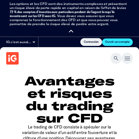
Les options et les CFD sont des instruments complexes et présentent
un risque élevé de perte rapide en capital en raison de l’effet de levier.
72 % des comptes d’investisseurs particuliers perdent de l’argent lorsqu’ils
investissent sur les CFD avec IG
. Vous devez vous assurer que vous
comprenez le fonctionnement des CFD et que vous pouvez vous
permettre de prendre le risque élevé de perdre votre argent.
Connexion
Ouvrir un compte
IG c'est aussi…
Avantages
et risques
du trading
sur CFD
Le trading de CFD consiste à spéculer sur la
variation de valeur d’un actif entre l’ouverture et la
clôture d’une position. Découvrez ses avantages,