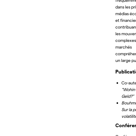
fréquemme
dans les pr
médias éc
et financie
contribuan
les mouve
complexes
marchés
compréhen
un large pu
Publicat
Co-aute
“Wohin 
Geld?”
Bouhmid
Sur la p
volatili
Confére