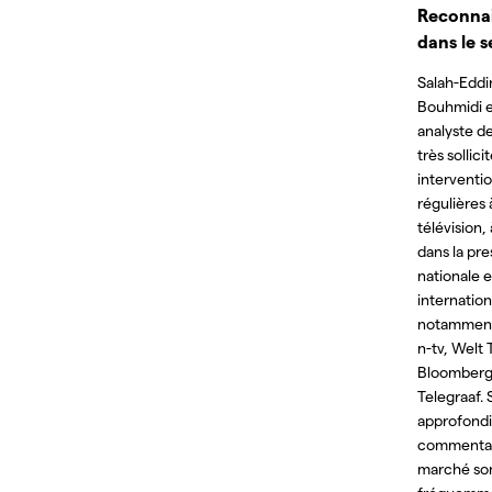
Reconna
dans le 
Salah-Eddi
Bouhmidi e
analyste d
très sollici
interventi
régulières à
télévision, 
dans la pre
nationale e
internation
notamment
n-tv, Welt 
Bloomberg
Telegraaf. 
approfondi
commentai
marché so