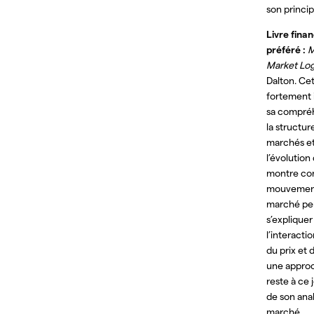
son princip
Livre finan
préféré :
M
Market Log
Dalton. Ce
fortement 
sa compré
la structur
marchés e
l’évolution 
montre co
mouvemen
marché pe
s’expliquer
l’interacti
du prix et 
une appro
reste à ce 
de son ana
marché.