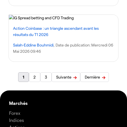
Action Coinbase : un triangle ascendant avant les
résultats du T1 2026
Salah-Eddine Bouhmidi
, Date de publication:
Mercredi 06
Mai 2026 09:46
1
2
3
Suivante
Dernière
Marchés
Forex
Indices