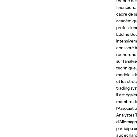
théorie de
financiers.
cadre de s
académiqu
professionn
Eddine Bou
intensive
consacré à
recherche
sur l’analys
technique,
modèles de 
et les stra
trading sy
Il est égal
membre d
l’Associati
Analystes 
d’Allemagn
participe 
aux échan