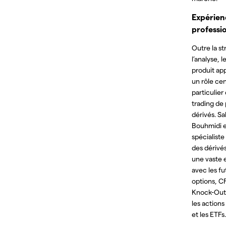
Expérien
professi
Outre la st
l’analyse, 
produit ap
un rôle cen
particulier
trading de 
dérivés. S
Bouhmidi e
spécialist
des dérivé
une vaste 
avec les fu
options, C
Knock-Out 
les actions
et les ETFs.