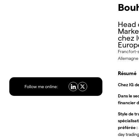
Bou
Head 
Marke
chez 
Europ
Francfort-s
Allemagne
Résumé
Chez IG de
Follow me online:
Dans le se
financier d
Style de tr
spécialisat
préférée :
day tradin