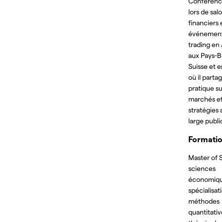
Conférenci
lors de sal
financiers 
événement
trading en
aux Pays-B
Suisse et e
où il parta
pratique su
marchés et
stratégies
large publi
Formati
Master of 
sciences
économiqu
spécialisat
méthodes
quantitativ