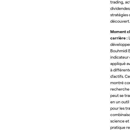
trading, ac
dividendes
stratégies 
découvert.
Moment cl
carrière :
développe
Bouhmidi 
indicateur 
appliqué a
à différent
d’actifs. Ce
montré c
recherche 
peut se tr
en un outil
pour les tra
combinaiso
science et 
pratique r