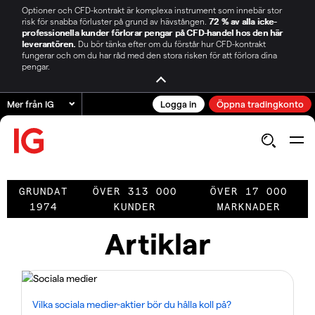
Optioner och CFD-kontrakt är komplexa instrument som innebär stor
risk för snabba förluster på grund av hävstången.
72 % av alla icke-
professionella kunder förlorar pengar på CFD-handel hos den här
leverantören.
Du bör tänka efter om du förstår hur CFD-kontrakt
fungerar och om du har råd med den stora risken för att förlora dina
pengar.
Mer från IG
Logga in
Öppna tradingkonto
GRUNDAT
ÖVER 313 000
ÖVER 17 000
1974
KUNDER
MARKNADER
Artiklar
Vilka sociala medier-aktier bör du hålla koll på?