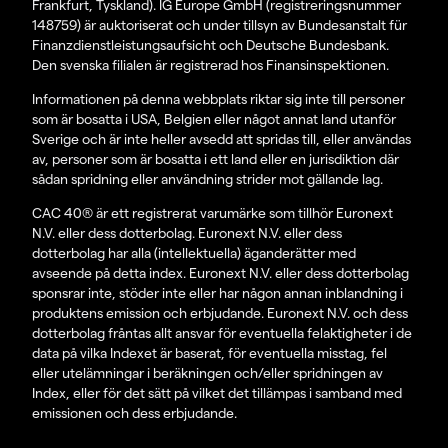
Frankfurt, Tyskland). IG Europe GmbH (registreringsnummer
148759) är auktoriserat och under tillsyn av Bundesanstalt für
Finanzdienstleistungsaufsicht och Deutsche Bundesbank.
Den svenska filialen är registrerad hos Finansinspektionen.
Informationen på denna webbplats riktar sig inte till personer
som är bosatta i USA, Belgien eller något annat land utanför
Sverige och är inte heller avsedd att spridas till, eller användas
av, personer som är bosatta i ett land eller en jurisdiktion där
sådan spridning eller användning strider mot gällande lag.
CAC 40® är ett registrerat varumärke som tillhör Euronext
N.V. eller dess dotterbolag. Euronext N.V. eller dess
dotterbolag har alla (intellektuella) äganderätter med
avseende på detta index. Euronext N.V. eller dess dotterbolag
sponsrar inte, stöder inte eller har någon annan inblandning i
produktens emission och erbjudande. Euronext N.V. och dess
dotterbolag fråntas allt ansvar för eventuella felaktigheter i de
data på vilka Indexet är baserat, för eventuella misstag, fel
eller utelämningar i beräkningen och/eller spridningen av
Index, eller för det sätt på vilket det tillämpas i samband med
emissionen och dess erbjudande.