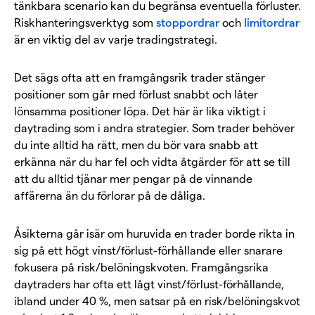
tänkbara scenario kan du begränsa eventuella förluster.
Riskhanteringsverktyg som
stoppordrar
och
limitordrar
är en viktig del av varje tradingstrategi.
Det sägs ofta att en framgångsrik trader stänger
positioner som går med förlust snabbt och låter
lönsamma positioner löpa. Det här är lika viktigt i
daytrading som i andra strategier. Som trader behöver
du inte alltid ha rätt, men du bör vara snabb att
erkänna när du har fel och vidta åtgärder för att se till
att du alltid tjänar mer pengar på de vinnande
affärerna än du förlorar på de dåliga.
Åsikterna går isär om huruvida en trader borde rikta in
sig på ett högt vinst/förlust-förhållande eller snarare
fokusera på risk/belöningskvoten. Framgångsrika
daytraders har ofta ett lågt vinst/förlust-förhållande,
ibland under 40 %, men satsar på en risk/belöningskvot