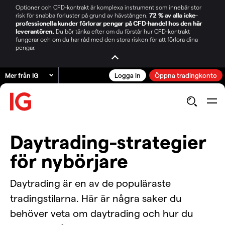
Optioner och CFD-kontrakt är komplexa instrument som innebär stor
risk för snabba förluster på grund av hävstången.
72 % av alla icke-
professionella kunder förlorar pengar på CFD-handel hos den här
leverantören.
Du bör tänka efter om du förstår hur CFD-kontrakt
fungerar och om du har råd med den stora risken för att förlora dina
pengar.
Mer från IG
Logga in
Öppna tradingkonto
Daytrading-strategier
för nybörjare
Daytrading är en av de populäraste
tradingstilarna. Här är några saker du
behöver veta om daytrading och hur du