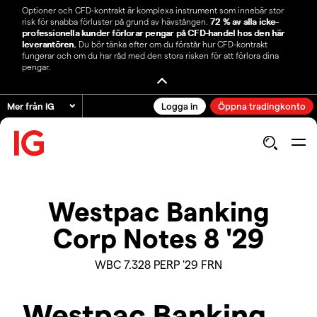
Optioner och CFD-kontrakt är komplexa instrument som innebär stor
risk för snabba förluster på grund av hävstången.
72 % av alla icke-
professionella kunder förlorar pengar på CFD-handel hos den här
leverantören.
Du bör tänka efter om du förstår hur CFD-kontrakt
fungerar och om du har råd med den stora risken för att förlora dina
pengar.
Mer från IG
Logga in
Öppna tradingkonto
Westpac Banking
Corp Notes 8 '29
WBC 7.328 PERP '29 FRN
Westpac Banking