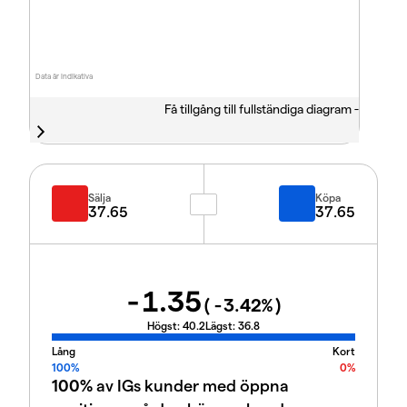
Data är indikativa
Få tillgång till fullständiga diagram -
Sälja
Köpa
37.65
37.65
-1.35
(
-3.42
%)
Högst:
40.2
Lägst:
36.8
Lång
Kort
100%
0%
100%
av IGs kunder med öppna