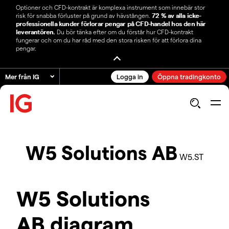
Optioner och CFD-kontrakt är komplexa instrument som innebär stor
risk för snabba förluster på grund av hävstången.
72 % av alla icke-
professionella kunder förlorar pengar på CFD-handel hos den här
leverantören.
Du bör tänka efter om du förstår hur CFD-kontrakt
fungerar och om du har råd med den stora risken för att förlora dina
pengar.
Mer från IG
Logga in
Öppna tradingkonto
W5 Solutions AB
W5.ST
W5 Solutions
AB diagram