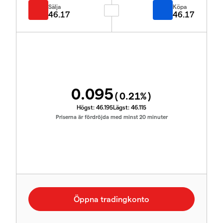
Sälja
Köpa
46.17
46.17
0.095
(
0.21
%)
Högst:
46.195
Lägst:
46.115
Priserna är fördröjda med minst 20 minuter