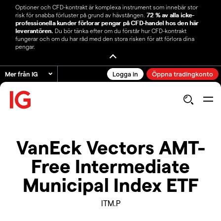
Optioner och CFD-kontrakt är komplexa instrument som innebär stor
risk för snabba förluster på grund av hävstången.
72 % av alla icke-
professionella kunder förlorar pengar på CFD-handel hos den här
leverantören.
Du bör tänka efter om du förstår hur CFD-kontrakt
fungerar och om du har råd med den stora risken för att förlora dina
pengar.
Mer från IG
Logga in
Öppna tradingkonto
VanEck Vectors AMT-
Free Intermediate
Municipal Index ETF
ITM.P