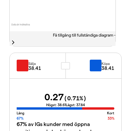
Data är indikativa
Få tillgång till fullständiga diagram -
Sälja
Köpa
38.41
38.41
0.27
(
0.71
%)
Högst:
38.61
Lägst:
37.84
Lång
Kort
67%
33%
67%
av IGs kunder med öppna