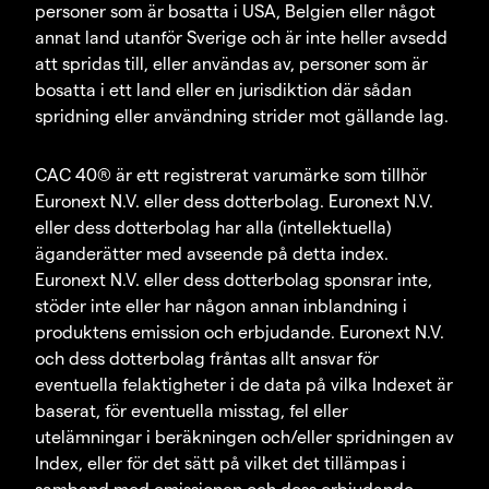
personer som är bosatta i USA, Belgien eller något
annat land utanför Sverige och är inte heller avsedd
att spridas till, eller användas av, personer som är
bosatta i ett land eller en jurisdiktion där sådan
spridning eller användning strider mot gällande lag.
CAC 40® är ett registrerat varumärke som tillhör
Euronext N.V. eller dess dotterbolag. Euronext N.V.
eller dess dotterbolag har alla (intellektuella)
äganderätter med avseende på detta index.
Euronext N.V. eller dess dotterbolag sponsrar inte,
stöder inte eller har någon annan inblandning i
produktens emission och erbjudande. Euronext N.V.
och dess dotterbolag fråntas allt ansvar för
eventuella felaktigheter i de data på vilka Indexet är
baserat, för eventuella misstag, fel eller
utelämningar i beräkningen och/eller spridningen av
Index, eller för det sätt på vilket det tillämpas i
samband med emissionen och dess erbjudande.