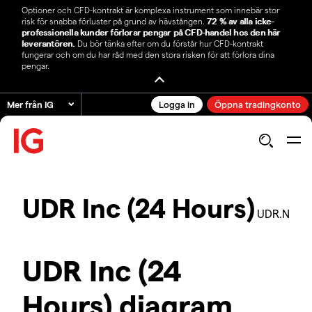
Optioner och CFD-kontrakt är komplexa instrument som innebär stor
risk för snabba förluster på grund av hävstången.
72 % av alla icke-
professionella kunder förlorar pengar på CFD-handel hos den här
leverantören.
Du bör tänka efter om du förstår hur CFD-kontrakt
fungerar och om du har råd med den stora risken för att förlora dina
pengar.
Mer från IG
Logga in
Öppna tradingkonto
UDR Inc (24 Hours)
UDR.N
UDR Inc (24
Hours) diagram