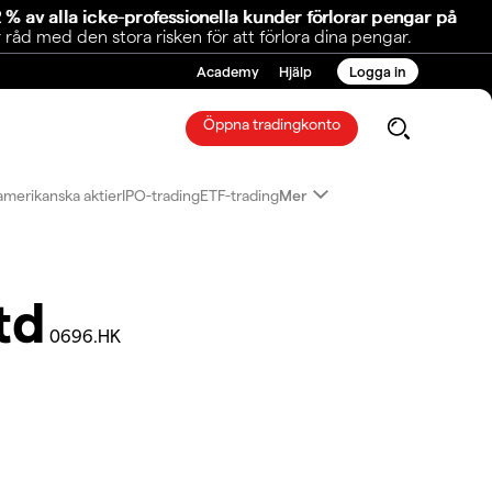
 % av alla icke-professionella kunder förlorar pengar på
åd med den stora risken för att förlora dina pengar.
Academy
Hjälp
Logga in
Öppna tradingkonto
amerikanska aktier
IPO-trading
ETF-trading
Mer
td
0696.HK