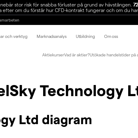
ebär stor risk för snabba förluster på grund av hävstången.
72
 efter om du förstår hur CFD-kontrakt fungerar och om du har r
amarbeten
mar och verktyg
Marknadsanalys
Utbildning
Om oss
Aktiekurser
Vad är aktier?
Utökade handelstider på 
elSky Technology L
ogy Ltd diagram