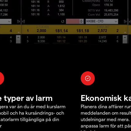
e typer av larm
Ekonomisk k
era var än du är med kurslarm
Planera dina affärer ru
obil och ha kursändrings- och
meddelanden om result
katorlarm tillgängliga på din
utdelningar med mera.
r
anpassa larm för att p