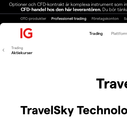
Optioner och CFD-kontrakt är komplexa instrument som inn
CFD-handel hos den här leverantören.
Du bör tänka
OTC-produkter
Professionell trading
Företagskonton
S
Trading
Plattfor
Trading
Aktiekurser
Trav
TravelSky Technol