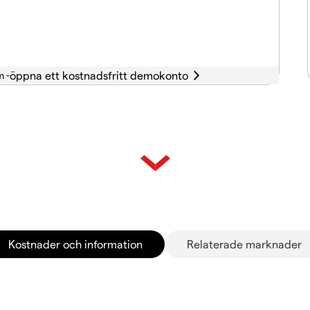
m -
Kostnader och information
Relaterade marknader