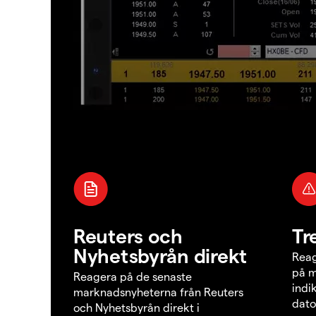
Reuters och
Tr
Nyhetsbyrån direkt
Reag
på m
Reagera på de senaste
indi
marknadsnyheterna från Reuters
dato
och Nyhetsbyrån direkt i