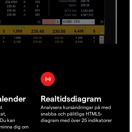
alender
Realtidsdiagram
nt
Analysera kursändringar på med
at,
snabba och pålitliga HTML5-
 Du kan
diagram med över 25 indikatorer
åminna dig om