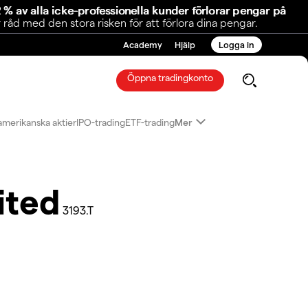
 % av alla icke-professionella kunder förlorar pengar på
åd med den stora risken för att förlora dina pengar.
Academy
Hjälp
Logga in
Öppna tradingkonto
amerikanska aktier
IPO-trading
ETF-trading
Mer
ited
3193.T