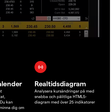
alender
Realtidsdiagram
nt
Analysera kursändringar på med
at,
snabba och pålitliga HTML5-
 Du kan
diagram med över 25 indikatorer
åminna dig om