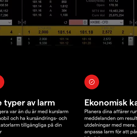
e typer av larm
Ekonomisk k
era var än du är med kurslarm
Planera dina affärer ru
obil och ha kursändrings- och
meddelanden om result
katorlarm tillgängliga på din
utdelningar med mera.
r
anpassa larm för att p