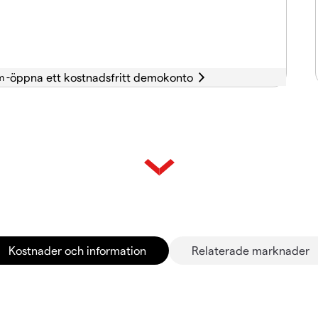
m -
Kostnader och information
Relaterade marknader