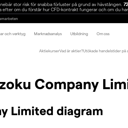
ebär stor risk för snabba förluster på grund av hävstången.
72
 efter om du förstår hur CFD-kontrakt fungerar och om du har r
amarbeten
mar och verktyg
Marknadsanalys
Utbildning
Om oss
Aktiekurser
Vad är aktier?
Utökade handelstider på 
izoku Company Lim
y Limited diagram