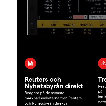
Reuters och
Tr
Nyhetsbyrån direkt
Reag
på m
Reagera på de senaste
indi
marknadsnyheterna från Reuters
dato
och Nyhetsbyrån direkt i