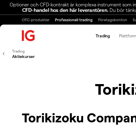
Optioner och CFD-kontrakt är komplexa instrument som inn
CFD-handel hos den här leverantören.
Du bör tänka
OTC-produkter
Professionell trading
Företagskonton
S
Trading
Plattfor
Trading
Aktiekurser
Torik
Torikizoku Compan