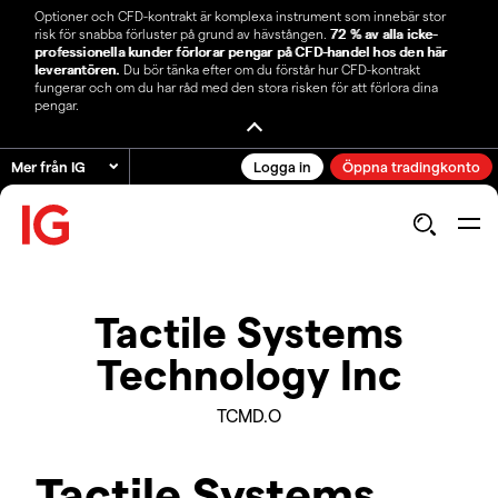
Optioner och CFD-kontrakt är komplexa instrument som innebär stor
risk för snabba förluster på grund av hävstången.
72 % av alla icke-
professionella kunder förlorar pengar på CFD-handel hos den här
leverantören.
Du bör tänka efter om du förstår hur CFD-kontrakt
fungerar och om du har råd med den stora risken för att förlora dina
pengar.
Mer från IG
Logga in
Öppna tradingkonto
Tactile Systems
Technology Inc
TCMD.O
Tactile Systems