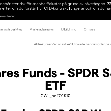
ebär stor risk för snabba förluster på grund av hävstången.
72
 efter om du förstår hur CFD-kontrakt fungerar och om du har r
amarbeten
mar och verktyg
Marknadsanalys
Utbildning
Om oss
Aktiekurser
Vad är aktier?
Utökade handelstider på 
res Funds - SPDR 
ETF
GWL_po.TO^K10