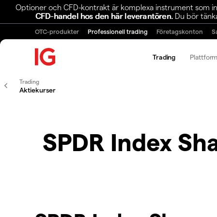
Optioner och CFD-kontrakt är komplexa instrument som inn
CFD-handel hos den här leverantören.
Du bör tänka
OTC-produkter
Professionell trading
Företagskonton
S
Trading
Plattfor
Trading
Aktiekurser
SPDR Index Sha