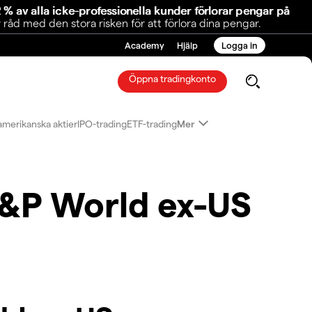
 % av alla icke-professionella kunder förlorar pengar på
åd med den stora risken för att förlora dina pengar.
Academy
Hjälp
Logga in
Öppna tradingkonto
amerikanska aktier
IPO-trading
ETF-trading
Mer
S&P World ex-US