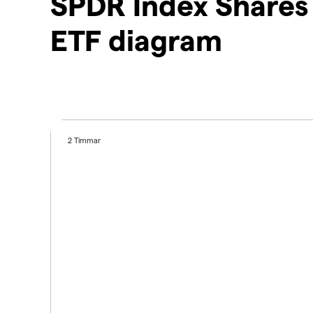
SPDR Index Shares
ETF diagram
2 Timmar