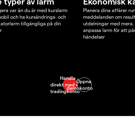
e typer av larm
Ekonomisk k
era var än du är med kurslarm
Planera dina affärer ru
obil och ha kursändrings- och
meddelanden om result
katorlarm tillgängliga på din
utdelningar med mera.
r
anpassa larm för att p
händelser