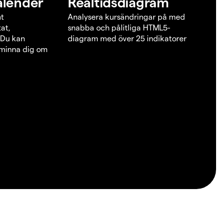
alender
Realtidsdiagram
nt
Analysera kursändringar på med
at,
snabba och pålitliga HTML5-
 Du kan
diagram med över 25 indikatorer
åminna dig om