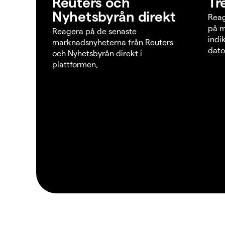
Reuters och
Tr
Nyhetsbyrån direkt
Reag
på m
Reagera på de senaste
indi
marknadsnyheterna från Reuters
dato
och Nyhetsbyrån direkt i
plattformen,