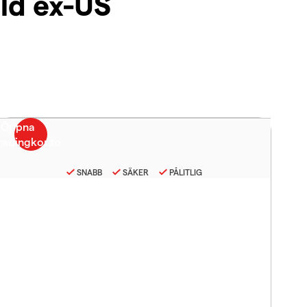
ld ex-US
SNABB
SÄKER
PÅLITLIG