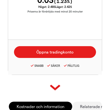
0.03
(
1.23
%)
Högst:
2.485
Lägst:
2.425
Priserna är fördröjda med minst 20 minuter
SNABB
SÄKER
PÅLITLIG
Kostnader och information
Relaterade mar