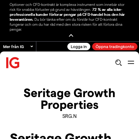
Optioner och CFD-kontrakt är komplexa instrument som innebär stor
risk för snabba förluster på grund av hävstången.
72 % av alla icke-
professionella kunder förlorar pengar på CFD-handel hos den här
leverantören.
Du bör tänka efter om du förstår hur CFD-kontrakt
fungerar och om du har råd med den stora risken för att förlora dina
pengar.
Mer från IG
Logga in
Öppna tradingkonto
Seritage Growth
Properties
SRG.N
Seritage Growth