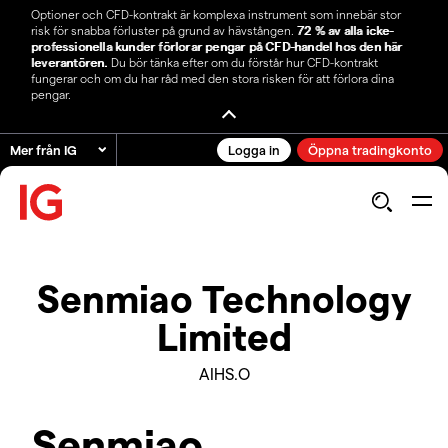
Optioner och CFD-kontrakt är komplexa instrument som innebär stor
risk för snabba förluster på grund av hävstången.
72 % av alla icke-
professionella kunder förlorar pengar på CFD-handel hos den här
leverantören.
Du bör tänka efter om du förstår hur CFD-kontrakt
fungerar och om du har råd med den stora risken för att förlora dina
pengar.
Mer från IG
Logga in
Öppna tradingkonto
Senmiao Technology
Limited
AIHS.O
Senmiao