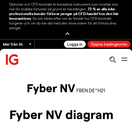
Optioner och CFD-kontrakt är komplexa instrument som innebär stor
risk för snabba förluster på grund av hävstången.
72 % av alla icke-
professionella kunder förlorar pengar på CFD-handel hos den här
leverantören.
Du bör tänka efter om du förstår hur CFD-kontrakt
fungerar och om du har råd med den stora risken för att förlora dina
pengar.
Mer från IG
Logga in
Öppna tradingkonto
Fyber NV
FBEN.DE^H21
Fyber NV diagram