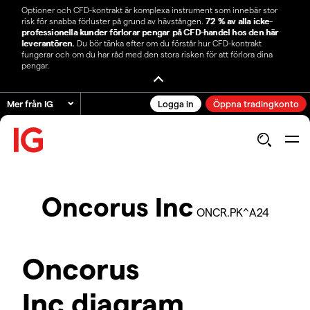
Optioner och CFD-kontrakt är komplexa instrument som innebär stor
risk för snabba förluster på grund av hävstången.
72 % av alla icke-
professionella kunder förlorar pengar på CFD-handel hos den här
leverantören.
Du bör tänka efter om du förstår hur CFD-kontrakt
fungerar och om du har råd med den stora risken för att förlora dina
pengar.
Mer från IG
Logga in
Öppna tradingkonto
Oncorus Inc
ONCR.PK^A24
Oncorus
Inc diagram