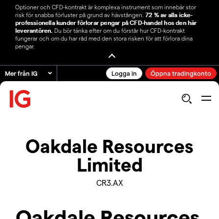
Optioner och CFD-kontrakt är komplexa instrument som innebär stor
risk för snabba förluster på grund av hävstången.
72 % av alla icke-
professionella kunder förlorar pengar på CFD-handel hos den här
leverantören.
Du bör tänka efter om du förstår hur CFD-kontrakt
fungerar och om du har råd med den stora risken för att förlora dina
pengar.
Mer från IG
Logga in
Öppna tradingkonto
Oakdale Resources
Limited
CR3.AX
Oakdale Resources