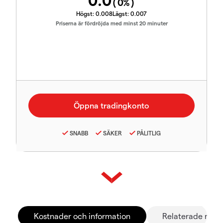
0.0
(
0
%)
Högst:
0.008
Lägst:
0.007
Priserna är fördröjda med minst 20 minuter
SNABB
SÄKER
PÅLITLIG
Kostnader och information
Relaterade mar