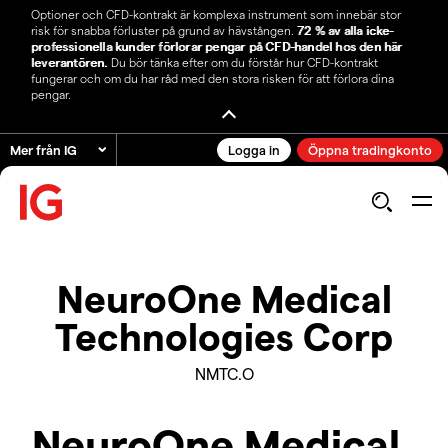
Optioner och CFD-kontrakt är komplexa instrument som innebär stor
risk för snabba förluster på grund av hävstången.
72 % av alla icke-
professionella kunder förlorar pengar på CFD-handel hos den här
leverantören.
Du bör tänka efter om du förstår hur CFD-kontrakt
fungerar och om du har råd med den stora risken för att förlora dina
pengar.
Mer från IG
Logga in
Öppna tradingkonto
NeuroOne Medical
Technologies Corp
NMTC.O
NeuroOne Medical