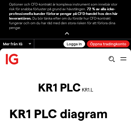
Optioner och CFD-kontrakt är komplexa instrument som innebär stor
risk för snabba förluster på grund av hävstången.
72 % av alla icke-
professionella kunder förlorar pengar på CFD-handel hos den här
leverantören.
Du bör tänka efter om du förstår hur CFD-kontrakt
fungerar och om du har råd med den stora risken för att förlora dina
pengar.
Mer från IG
Logga in
Öppna tradingkonto
KR1 PLC
KR1.L
KR1 PLC diagram