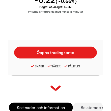
-0.22
(
-0.66
%)
Högst:
33.3
Lägst:
32.42
Priserna är fördröjda med minst 15 minuter
SNABB
SÄKER
PÅLITLIG
Kostnader och information
Relaterade mar