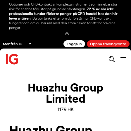
Optioner och CFD-kontrakt är komplexa instrument som innebär stor
risk för snabba förluster på grund av hävstången.
72 % av alla icke-
professionella kunder förlorar pengar på CFD-handel hos den här
leverantören.
Du bör tänka efter om du förstår hur CFD-kontrakt
fungerar och om du har råd med den stora risken för att förlora dina
pengar.
Mer från IG
Logga in
Öppna tradingkonto
Huazhu Group
Limited
1179.HK
Huazhu Group