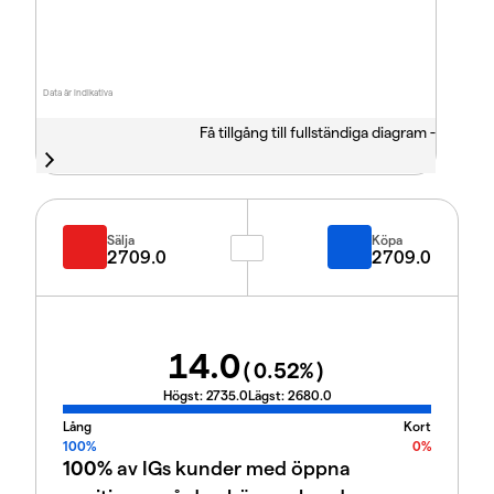
Data är indikativa
Få tillgång till fullständiga diagram -
Sälja
Köpa
2709.0
2709.0
14.0
(
0.52
%)
Högst:
2735.0
Lägst:
2680.0
Lång
Kort
100%
0%
100%
av IGs kunder med öppna