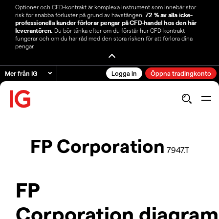
Optioner och CFD-kontrakt är komplexa instrument som innebär stor
risk för snabba förluster på grund av hävstången.
72 % av alla icke-
professionella kunder förlorar pengar på CFD-handel hos den här
leverantören.
Du bör tänka efter om du förstår hur CFD-kontrakt
fungerar och om du har råd med den stora risken för att förlora dina
pengar.
Mer från IG
Logga in
Öppna tradingkonto
FP Corporation
7947.T
FP
Corporation diagram