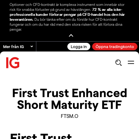
Optioner och CFD-kontrakt är komplexa instrument som innebär stor
risk för snabba förluster på grund av hävstången.
72 % av alla icke-
professionella kunder förlorar pengar på CFD-handel hos den här
leverantören.
Du bör tänka efter om du förstår hur CFD-kontrakt
fungerar och om du har råd med den stora risken för att förlora dina
pengar.
Mer från IG
Logga in
Öppna tradingkonto
First Trust Enhanced
Short Maturity ETF
FTSM.O
First Trust