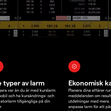
e typer av larm
Ekonomisk k
era var än du är med kurslarm
Planera dina affärer ru
obil och ha kursändrings- och
meddelanden om result
katorlarm tillgängliga på din
utdelningar med mera.
r
anpassa larm för att p