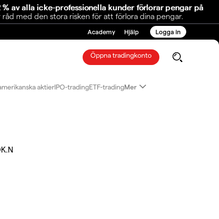
 % av alla icke-professionella kunder förlorar pengar på
åd med den stora risken för att förlora dina pengar.
Academy
Hjälp
Logga in
Öppna tradingkonto
amerikanska aktier
IPO-trading
ETF-trading
Mer
K.N