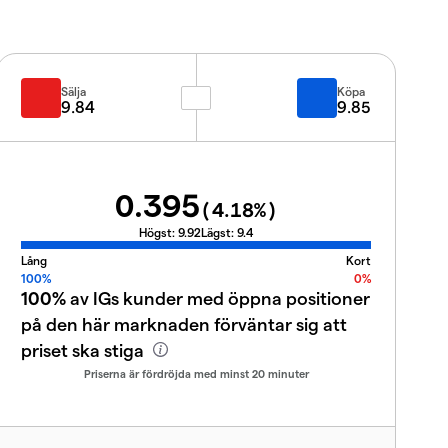
Sälja
Köpa
9.84
9.85
0.395
(
4.18
%)
Högst:
9.92
Lägst:
9.4
Lång
Kort
100%
0%
100%
av IGs kunder med öppna positioner
på den här marknaden förväntar sig att
priset ska stiga
Priserna är fördröjda med minst 20 minuter