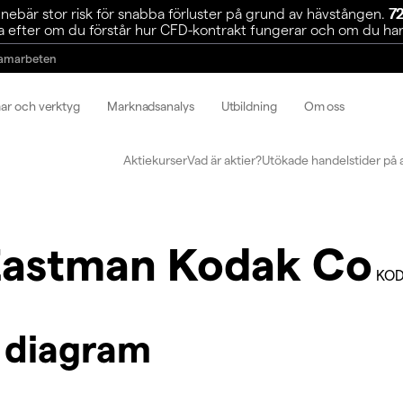
ebär stor risk för snabba förluster på grund av hävstången.
72
 efter om du förstår hur CFD-kontrakt fungerar och om du har r
amarbeten
mar och verktyg
Marknadsanalys
Utbildning
Om oss
Aktiekurser
Vad är aktier?
Utökade handelstider på 
Eastman Kodak Co
KOD
 diagram