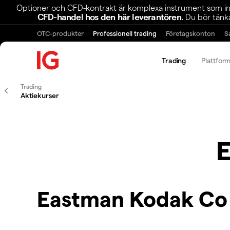
Optioner och CFD-kontrakt är komplexa instrument som inn
CFD-handel hos den här leverantören.
Du bör tänka
OTC-produkter
Professionell trading
Företagskonton
S
Trading
Plattfor
Trading
Aktiekurser
Eastman Kodak Co