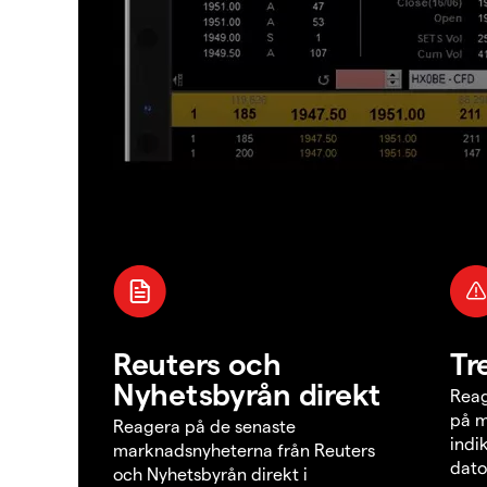
Reuters och
Tr
Nyhetsbyrån direkt
Reag
på m
Reagera på de senaste
indi
marknadsnyheterna från Reuters
dato
och Nyhetsbyrån direkt i