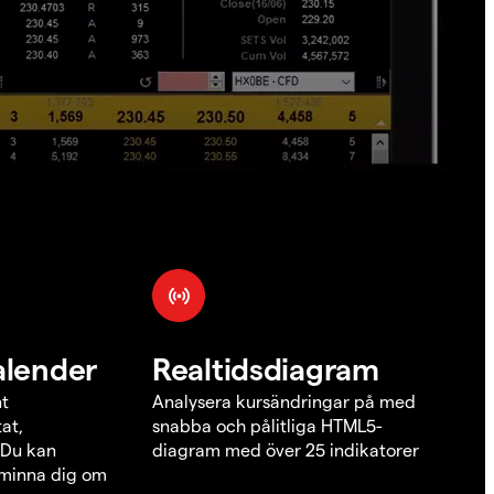
alender
Realtidsdiagram
nt
Analysera kursändringar på med
at,
snabba och pålitliga HTML5-
 Du kan
diagram med över 25 indikatorer
åminna dig om