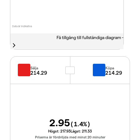
Data är indikativa
Få tillgång till fullständiga diagram -
Sälja
Köpa
214.29
214.29
2.95
(
1.4
%)
Högst:
217.93
Lägst:
211.33
Priserna är fördröjda med minst 20 minuter