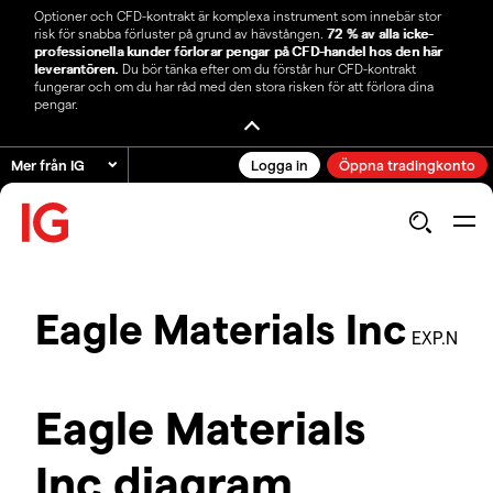
Optioner och CFD-kontrakt är komplexa instrument som innebär stor
risk för snabba förluster på grund av hävstången.
72 % av alla icke-
professionella kunder förlorar pengar på CFD-handel hos den här
leverantören.
Du bör tänka efter om du förstår hur CFD-kontrakt
fungerar och om du har råd med den stora risken för att förlora dina
pengar.
Mer från IG
Logga in
Öppna tradingkonto
Eagle Materials Inc
EXP.N
Eagle Materials
Inc diagram