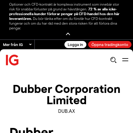
Optioner och CFD-kontrakt är komplexa instrument som innebär stor
risk för snabba förluster på grund av hävstången.
72 % av alla icke-
professionella kunder förlorar pengar på CFD-handel hos den här
leverantören.
Du bör tänka efter om du förstår hur CFD-kontrakt
fungerar och om du har råd med den stora risken för att förlora dina
pengar.
Mer från IG
Logga in
Öppna tradingkonto
Dubber Corporation
Limited
DUB.AX
Dubber