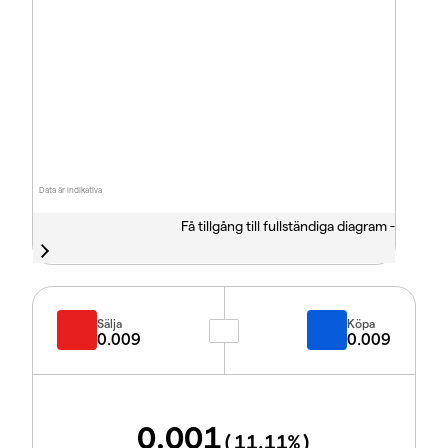
Data är indikativa
Få tillgång till fullständiga diagram -
Sälja
Köpa
0.009
0.009
0.001
(
11.11
%)