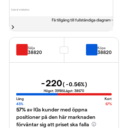
Data är indikativa
Få tillgång till fullständiga diagram -
Sälja
Köpa
38820
38820
-220
(
-0.56
%)
Högst:
39185
Lägst:
38570
Lång
Kort
43%
57%
57%
av IGs kunder med öppna
positioner på den här marknaden
förväntar sig att priset ska falla