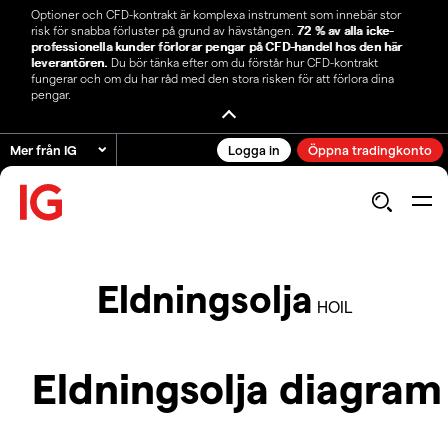
Optioner och CFD-kontrakt är komplexa instrument som innebär stor
risk för snabba förluster på grund av hävstången.
72 % av alla icke-
professionella kunder förlorar pengar på CFD-handel hos den här
leverantören.
Du bör tänka efter om du förstår hur CFD-kontrakt
fungerar och om du har råd med den stora risken för att förlora dina
pengar.
Mer från IG
Logga in
Öppna tradingkonto
Eldningsolja
HOIL
Eldningsolja diagram